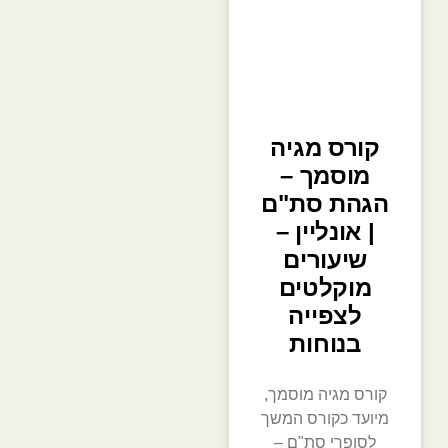
קורס מגיה
מוסמך –
הגהת סת"ם
| אונליין –
שיעורים
מוקלטים
לצפייה
בנוחות
קורס מגיה מוסמך,
מיועד כקורס המשך
לסופרי סת"ם –