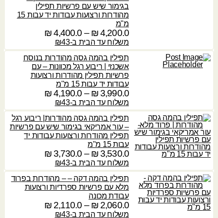
:
מ
0
בגימור שיש עם פרשיות תפילין
4
0
ח
מהודרות ורצועות עבודות יד עבות 15
,
4
י
מ"מ
₪
4
₪
,
ר
4,200.0
₪
–
4,400.0
₪
ט
0
1
י
ו
משלוח עד הבית ב-₪43
0
ע
3
ם
ו
.
ד
תפילין בהמה גסה מהודרות בנוסח
0
:
ח
0
אשכנזי | ריבוע רגל מכוונות – עם
.
מ
פרשיות תפילין מהודרות ורצועות
4
0
3
ח
עבודות יד עבות 15 מ"מ
₪
,
,
י
3,990.0
₪
–
4,190.0
₪
ט
8
₪
9
ר
ו
משלוח עד הבית ב-₪43
0
3
י
ו
0
ע
תפילין בהמה גסה מהודרות| ריבוע רגל
0
ם
ח
.
ד
– עור אמריקאי בגימור שיש עם פרשיות
.
:
מ
0
תפילין מהודרות ורצועות עבודות יד
0
ח
עבות 15 מ"מ
4
4
י
3,530.0
₪
–
3,730.0
₪
ט
₪
,
₪
,
ר
ו
משלוח עד הבית ב-₪43
3
2
י
ו
3
ע
0
תפילין בהמה דקה – – מהודרות בפרוד
ם
ח
0
ד
מלא עם פרשיות ספרדיות ורצועות
0
:
מ
.
עבודת מכונה
.
ח
2,060.0
₪
–
2,110.0
₪
0
ט
4
0
3
י
ו
משלוח עד הבית ב-₪43
,