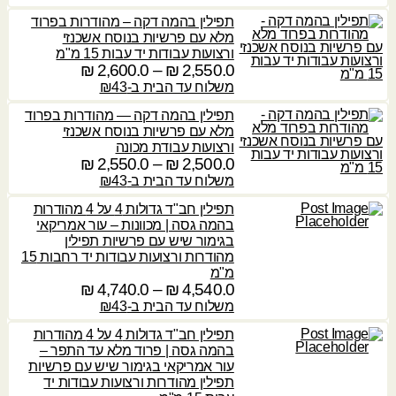
,
ר
ו
₪
2
₪
9
תפילין בהמה דקה – מהודרות בפרוד
י
ח
3
9
מלא עם פרשיות בנוסח אשכנזי
ם
מ
0
ע
ורצועות עבודות יד עבות 15 מ"מ
0
:
ח
.
2,550.0
₪
–
2,600.0
₪
ד
ט
.
י
0
ו
משלוח עד הבית ב-₪43
0
3
ר
ו
4
,
תפילין בהמה דקה — מהודרות בפרוד
י
₪
,
ח
₪
5
מלא עם פרשיות בנוסח אשכנזי
ם
4
מ
3
ורצועות עבודת מכונה
:
0
ח
ע
2,500.0
₪
–
2,550.0
₪
ט
0
י
0
ד
ו
משלוח עד הבית ב-₪43
.
2
.
ר
ו
0
,
תפילין חב"ד גדולות 4 על 4 מהודרות
י
0
4
ח
0
בהמה גסה | מכוונות – עור אמריקאי
ם
,
מ
₪
6
בגימור שיש עם פרשיות תפילין
₪
:
1
ח
מהודרות ורצועות עבודות יד רחבות 15
0
9
י
ע
מ"מ
.
2
0
ר
4,540.0
₪
–
4,740.0
₪
ד
ט
0
,
.
י
ו
משלוח עד הבית ב-₪43
5
0
ם
ו
3
₪
5
תפילין חב"ד גדולות 4 על 4 מהודרות
:
,
ח
בהמה גסה | פרוד מלא עד התפר –
0
₪
7
מ
ע
עור אמריקאי בגימור שיש עם פרשיות
.
2
3
ח
ד
תפילין מהודרות ורצועות עבודות יד
0
,
י
0