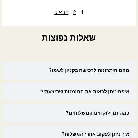
0
.
:
ח
4
0
מ
1
2
הבא »
₪
,
4
ח
9
₪
,
י
4
5
ר
0
ע
שאלות נפוצות
4
י
.
ד
0
ם
0
.
:
5
0
₪
,
3
4
₪
,
מהם היתרונות לרכישה בקניון לשמו?
7
7
0
ע
9
.
ד
0
0
איפה ניתן לראות את ההזמנות שביצעתי?
.
4
0
₪
,
7
₪
כמה זמן לוקחים המשלוחים?
4
0
ע
.
ד
איך ניתן לעקוב אחרי המשלוח?
0