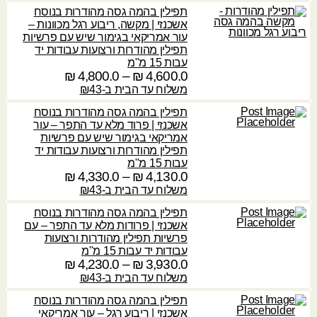
י
ו
1
תפילין בהמה גסה מהודרות בנוסח
0
ם
ח
3
ע
אשכנזי | מקשה, ריבוע רגל מכוונות –
.
:
מ
0
ד
עור אמריקאי בגימור שיש עם פרשיות
0
ח
.
תפילין מהודרות ורצועות עבודות יד
4
י
0
עבות 15 מ"מ
3
₪
,
ר
4,600.0
₪
–
4,800.0
₪
ט
,
2
י
ו
משלוח עד הבית ב-₪43
₪
4
ע
6
ם
ו
5
ד
תפילין בהמה גסה מהודרות בנוסח
0
:
ח
0
אשכנזי | פרוד מלא עד התפר – עור
.
מ
.
אמריקאי בגימור שיש עם פרשיות
3
0
4
ח
0
תפילין מהודרות ורצועות עבודות יד
,
,
י
עבות 15 מ"מ
5
₪
2
ר
4,130.0
₪
–
4,330.0
₪
ט
₪
5
0
י
ו
משלוח עד הבית ב-₪43
0
ע
0
ם
ו
.
ד
תפילין בהמה גסה מהודרות בנוסח
.
:
ח
0
אשכנזי | פרודות מלא עד התפר – עם
0
מ
פרשיות תפילין מהודרות ורצועות
4
4
ח
עבודות יד עבות 15 מ"מ
₪
,
₪
,
י
3,930.0
₪
–
4,230.0
₪
ט
4
6
ר
ו
משלוח עד הבית ב-₪43
6
ע
0
י
ו
0
ד
תפילין בהמה גסה מהודרות בנוסח
0
ם
ח
.
אשכנזי | ריבוע רגל – עור אמריקאי
.