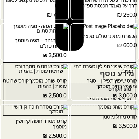
הדרכה דיגיטלית חדשה ופורצת
קורס עשיית טלאי מקצועי לסופרי
דרך על מעמד הכנסת ספ’’ת
סת"ם
₪
750.0
₪
250.0
הכשרת מתקני סת"ם מקצועיים
קורס הגהה – מגיה מוסמך
₪
600.0
להגהת סת"ם
₪
3,500.0
מידע נוסף
קורס שיפוץ תפילין – סוגר
קורס שוחט מוסמך קורס שחיטת
ומשפץ בתים מוסמך
עופות | בהמות
סוג הקורס
₪
2,500.0
₪
3,000.0
מקצועי עם תעודת גמר
קורס מוהל מוסמך
קורס מסדר חופה וקידושין
₪
3,500.0
מוסמך
₪
2,500.0