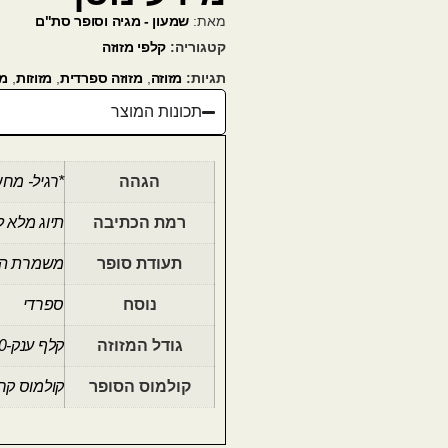
מאת:
שמעון - מגיה וסופר סת"ם
קטגוריה:
קלפי מזוזה
תגיות:
מזוזה
,
מזוזה ספרדית
,
מזוזות
,
מז
תכונות המוצר
הגהה
*רגיל- מח
רמת הכתיבה
תיוג מלא לל
תעודת סופר
משמרת ה
נוסח
ספרדי
גודל המזוזה
קלף ענק-20 ס"מ
קולמוס הסופר
קולמוס קר