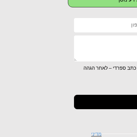
קלף מזוזה גדולה ומהודרת – גודל 20' – כתב ספרדי – לאחר הגהה
מדיני