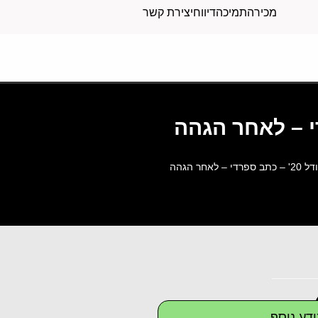
מכירה
תמיכה
דיווח
יצירת קשר
ודל 20' – כתב ספרדי – לאחר הגהה
/ קלף מזוזה גדולה ומהודרת – גודל 20' – כתב ספרדי – לאחר הגהה
דע נוסף