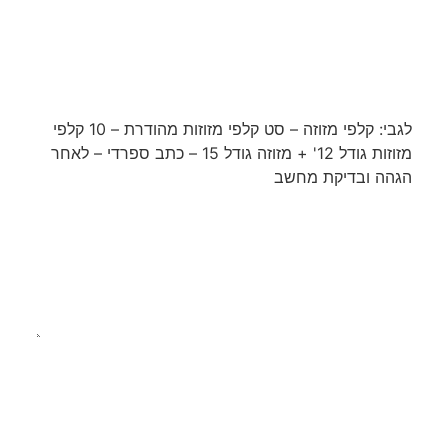
לא בטוחים במה לבחור? צריכים ייעוץ
מקצועי לגבי המוצרים?
צרו קשר ונשמח לחזור אליכם עם
פרטים נוספים!
לגבי: קלפי מזוזה – סט קלפי מזוזות מהודרת – 10 קלפי
מזוזות גודל 12' + מזוזה גודל 15 – כתב ספרדי – לאחר
הגהה ובדיקת מחשב
קליק וקיבלנו