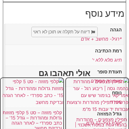
מידע נוסף
הגהה
דיווח על תקלה או תוכן לא ראוי
*רגיל- מחשב + אדם
רמת הכתיבה
תיוג מלא ללא י'
אולי תאהבו גם
תעודת סופר
משמרת הסת"ם
נוסח
ספרדי
קלפי מזוזה – סט 5 קלפי מזוזות
גודל המזוזה
גדולות ומהודרות – גודל 15' –
תפילין פצפונים – מהודרות
*קלף רגיל-12 ס"מ
כתב ספרדי – לאחר הגהה
בהמה גסה בנוסח אשכנזי |
ובדיקת מחשב