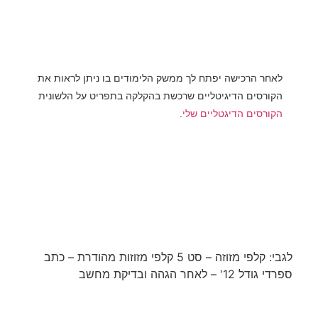
לאחר הרכישה יפתח לך ממשק הלימודים בו ניתן לראות את
הקורסים הדיגיטליים שרכשת בהקלקה בתפריט על הלשונית
הקורסים הדיגטליים שלי
.
לא בטוחים במה לבחור? צריכים ייעוץ
מקצועי לגבי המוצרים?
צרו קשר ונשמח לחזור אליכם עם
פרטים נוספים!
לגבי: קלפי מזוזה – סט 5 קלפי מזוזות מהודרת – כתב
ספרדי גודל 12' – לאחר הגהה ובדיקת מחשב