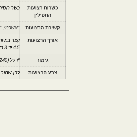
כשרות רצועות
כשר רוסיה
התפילין
קשירת הרצועות
*אשכנזי, *
אורך הרצועות
קצר במיוחד- 4.3 של יד 
4.5 יד 3 ראש
גימור
*רגיל (180-240)
צבע הרצועות
לבן-שחור 