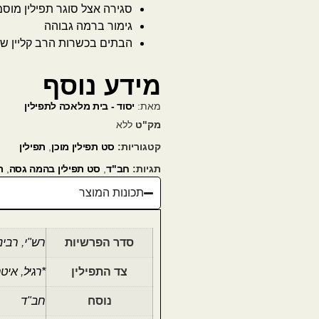
סגירה אצל סוגר תפילין מוס
גימור ברמה גבוהה
הבתים בכשרות הרב קליין של
מידע נוסף
מאת:
יסוד - בית מלאכה לתפילין
מק"ט
ללא
קטגוריות:
סט תפילין מוכן
,
תפילין
תגיות:
חב"ד
,
סט תפילין בהמה גסה
,
ת
תכונות המוצר
סדר הפרשיות
רש"י
,
רבינ
צד התפילין
*רגיל
,
איטר
נוסח
חב"ד