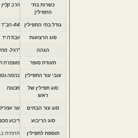
כשרות בתי
הרב קליין
התפילין
גודל בתי התפילין
4\4-חב"ד
סוג הרצועות
עבודת יד
הגהה
*רגיל- מח
תעודת סופר
משמרת ה
עובי עור התפילין
בהמה גסה
סוג תפילין של
מכוונת
ראש
סוג עור הבתים
עור אמריק
סוג הריבוע
ריבוע מכונ
תוספת לתפילין
תחתית בג