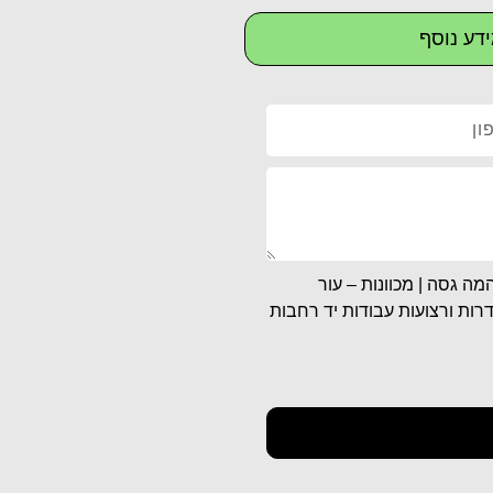
דע נוסף
ות 4 על 4 מהודרות בהמה גסה | מכוונות – עור
רות ורצועות עבודות יד רחבות