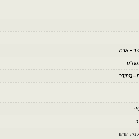
שב + אדם
סת"ם
 – מהודר
אי
ה
ימור שיש