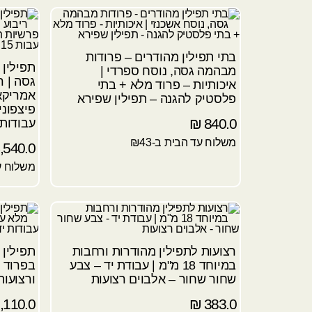
בתי תפילין מהודרים – פרודות
מבהמה גסה, נוסח ספרדי |
גסה | ר
איכותיות – פרוד מלא + בתי
אמריקא
פלסטיק להגנה – תפילין שפירא
פיצפוני
₪
840.0
עבודות יד 
משלוח עד הבית ב-₪43
,540.0
משלוח עד
רצועות לתפילין מהודרות ורחבות
תפילין
במיוחד 18 מ"מ | עבודת יד – צבע
בפרוד 
שחור שחור – אלבוים רצועות
ורצועות ע
,110.0
₪
383.0