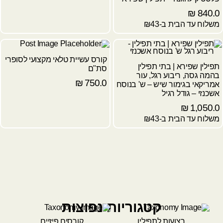
₪
840.0
משלוח עד הבית ב-₪43
קורס עשיית טלאי מקצועי לסופרי
תפילין שפירא | בתי תפילין
סת"ם
בהמה גסה, ריבוע רגל, עור
₪
750.0
אמריקאי בגימור שיש – ש' בנוסח
אשכנזי – גודל רגיל
₪
1,050.0
משלוח עד הבית ב-₪43
קטגוריות נפוצות
רצועות לתפילין
קורסים פיזיים