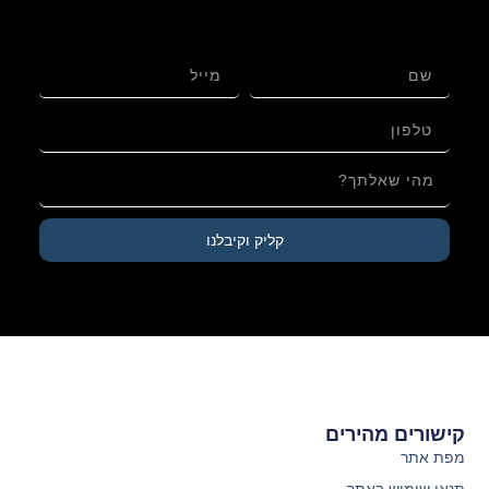
בגודל רגיל| בהמה גסה ריבוע רגל מכוונות מעור אמריקאי
בגימור שיש – בנוסח ספרדי – תפילין שפירא
קליק וקיבלנו
קישורים מהירים
מפת אתר