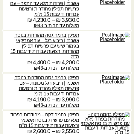
:
ח
0
אשכנזי | פרודות מלא עד התפר – עם
0
מ
פרשיות תפילין מהודרות ורצועות
4
4
ח
עבודות יד עבות 15 מ"מ
₪
,
₪
,
י
3,930.0
₪
–
4,230.0
₪
ט
4
6
ר
ו
משלוח עד הבית ב-₪43
6
ע
0
י
ו
0
ד
תפילין בהמה גסה מהודרות בנוסח
0
ם
ח
.
אשכנזי | ריבוע רגל – עור אמריקאי
.
:
מ
0
בגימור שיש עם פרשיות תפילין
4
0
ח
מהודרות ורצועות עבודות יד עבות 15
,
4
י
מ"מ
₪
4
₪
,
ר
4,200.0
₪
–
4,400.0
₪
ט
0
1
י
ו
משלוח עד הבית ב-₪43
0
ע
3
ם
ו
.
ד
תפילין בהמה גסה מהודרות בנוסח
0
:
ח
0
אשכנזי | ריבוע רגל מכוונות – עם
.
מ
פרשיות תפילין מהודרות ורצועות
4
0
3
ח
עבודות יד עבות 15 מ"מ
₪
,
,
י
3,990.0
₪
–
4,190.0
₪
ט
8
₪
9
ר
ו
משלוח עד הבית ב-₪43
0
3
י
ו
0
ע
תפילין בהמה דקה – מהודרות בפרוד
0
ם
ח
.
ד
מלא עם פרשיות בנוסח אשכנזי
.
:
מ
0
ורצועות עבודות יד עבות 15 מ"מ
0
ח
2,550.0
₪
–
2,600.0
₪
ט
4