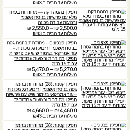
4
י
ו
משלוח עד הבית ב-₪43
₪
,
₪
,
ר
ו
3
2
תפילין בהמה דקה — מהודרות בפרוד
י
ח
3
ע
0
מלא עם פרשיות בנוסח אשכנזי
ם
מ
0
ד
ורצועות עבודת מכונה
0
:
ח
.
2,500.0
₪
–
2,550.0
₪
ט
.
י
0
ו
משלוח עד הבית ב-₪43
4
0
3
ר
ו
,
,
תפילין פצפונים – מהודרות בהמה גסה
י
₪
ח
2
₪
9
בנוסח אשכנזי | ריבוע רגל מכוונות –
ם
מ
3
9
עור אמריקאי בגימור שיש עם פרשיות
:
ח
0
ע
תפילין מהודרות ורצועות עבודות יד
0
י
.
ד
עבות 15 מ"מ
.
2
ר
5,270.0
₪
–
5,470.0
₪
0
ט
0
,
י
ו
משלוח עד הבית ב-₪43
4
5
ם
ו
₪
,
₪
5
תפילין קטנות (28) מהודרות בהמה
:
ח
4
גסה בנוסח אשכנזי | ריבוע רגל מכוונות
0
מ
0
ע
– עור אמריקאי בגימור שיש עם פרשיות
.
2
ח
0
ד
תפילין מהודרות ורצועות עבודות יד
0
,
י
.
עבות 15 מ"מ
5
ר
4,460.0
₪
–
4,660.0
₪
0
ט
4
₪
0
י
ו
משלוח עד הבית ב-₪43
,
0
ם
ו
₪
1
ע
תפילין קטנות (28) מהודרות בהמה
.
:
ח
9