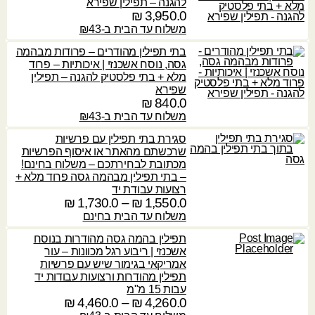
להגנה – תפילין שפירא
₪
3,950.0
משלוח עד הבית ב-₪43
בתי תפילין מהודרים – פרודות מבהמה
גסה, נוסח אשכנזי | איכותיות – פרוד
מלא + בתי פלסטיק להגנה – תפילין
שפירא
₪
840.0
משלוח עד הבית ב-₪43
סגירת בתי תפילין עם פרשיות
שרכשתם מהאתר או איסוף הפרשיות
מכתובת לבחירתכם – משלוח בחינם!
– בתי תפילין מבהמה גסה פרוד מלא +
רצועות עבודת יד
1,550.0
₪
–
1,730.0
₪
ט
ו
משלוח עד הבית בחינם
ו
תפילין בהמה גסה מהודרות בנוסח
ח
אשכנזי | ריבוע רגל מכוונות – עור
מ
אמריקאי בגימור שיש עם פרשיות
ח
תפילין מהודרות ורצועות עבודות יד
י
עבות 15 מ"מ
ר
4,260.0
₪
–
4,460.0
₪
ט