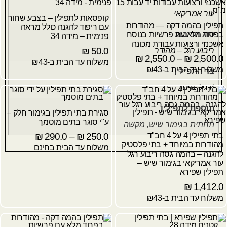
עור אמריקאי
קופסאות לתפילין – בצבע שחור
תפילין בהמה דקה — מהודרות
עם ריפוד להגנה כולל מראה
סוג הריבוע
בפרוד מלא עם פרשיות בנוסח
פנימית – מידה 34
אשכנזי ורצועות עבודת מכונה
₪
50.0
ריבוע רגל – מהודר
₪
2,550.0
–
₪
2,500.0
משלוח עד הבית ב-₪43
משלוח עד הבית ב-₪43
צד התפילין
*רגיל
,
איטר
תוספת לתפילין
סגירת בתי תפילין בגימור חלק –
ע"י סוגר בתים מוסמך
תחתית בגימור שיש, מקשה
בתי תפילין 4 על 4 חב"ד
250.0
₪
–
290.0
₪
מהודרות במיוחד + בתי פלסטיק
משלוח עד הבית בחינם
להגנה – בהמה גסה ריבוע רגל
עור אמריקאי בגימור שיש –
תפילין שפירא
₪
1,412.0
משלוח עד הבית ב-₪43