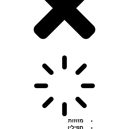
מזוזות
תפילין